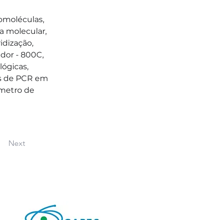
omoléculas, 
a molecular, 
idização, 
ador - 800C, 
ógicas, 
as de PCR em 
ômetro de 
Next