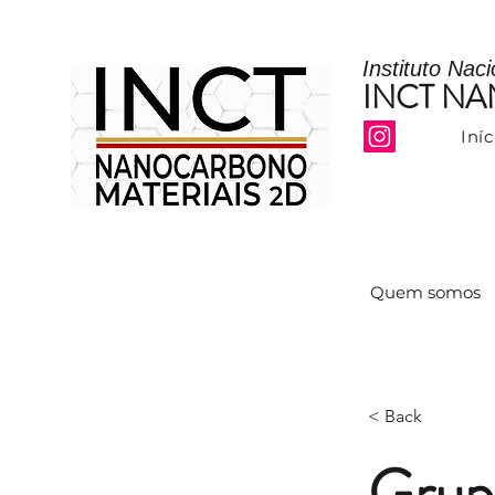
Instituto Nac
INCT N
Iníc
Quem somos
< Back
Grup