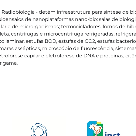
 Radiobiologia - detém infraestrutura para síntese de bi
ioensaios de nanoplataformas nano-bio: salas de biologi
ular e de microrganismos; termocicladores, fornos de hibr
leta, centrífugas e microcentrífuga refrigeradas, refriger
xo laminar, estufas BOD, estufas de CO2, estufas bacteriol
maras assépticas, microscópio de fluorescência, sistem
etroforese capilar e eletroforese de DNA e proteínas, cit
or gama.