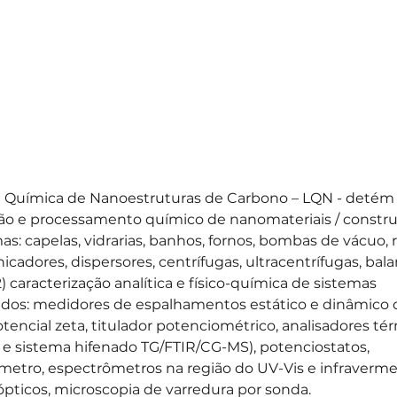
e Química de Nanoestruturas de Carbono – LQN - detém i
ção e processamento químico de nanomateriais / constru
s: capelas, vidrarias, banhos, fornos, bombas de vácuo, r
nicadores, dispersores, centrífugas, ultracentrífugas, bal
) caracterização analítica e físico-química de sistemas 
dos: medidores de espalhamentos estático e dinâmico de
encial zeta, titulador potenciométrico, analisadores tér
e sistema hifenado TG/FTIR/CG-MS), potenciostatos, 
ímetro, espectrômetros na região do UV-Vis e infraverm
pticos, microscopia de varredura por sonda.