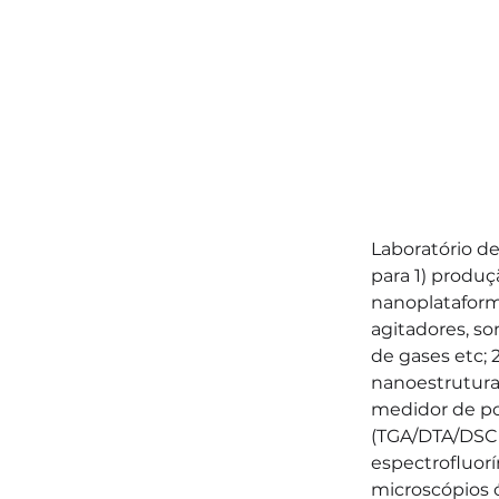
Laboratório d
para 1) produ
nanoplataforma
agitadores, so
de gases etc; 2
nanoestrutura
medidor de pot
(TGA/DTA/DSC 
espectrofluor
microscópios ó