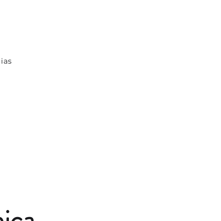
ias
ica