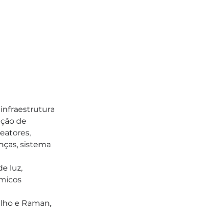
nfraestrutura 
ção de 
eatores, 
anças, sistema 
 luz, 
micos 
elho e Raman, 