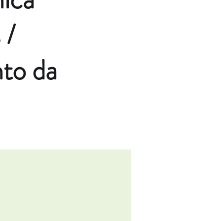
 /
to da