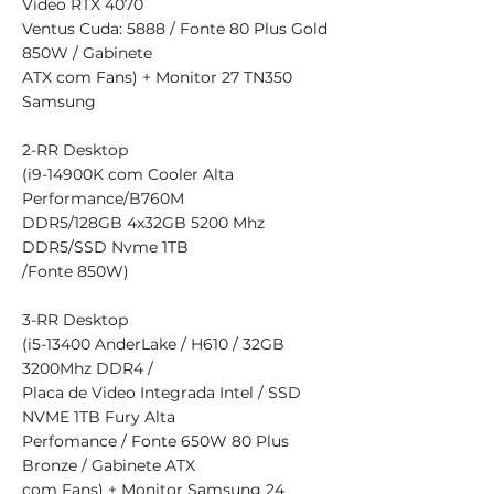
Vídeo RTX 4070
Ventus Cuda: 5888 / Fonte 80 Plus Gold
850W / Gabinete
ATX com Fans) + Monitor 27 TN350
Samsung
2-RR Desktop
(i9-14900K com Cooler Alta
Performance/B760M
DDR5/128GB 4x32GB 5200 Mhz
DDR5/SSD Nvme 1TB
/Fonte 850W)
3-RR Desktop
(i5-13400 AnderLake / H610 / 32GB
3200Mhz DDR4 /
Placa de Video Integrada Intel / SSD
NVME 1TB Fury Alta
Perfomance / Fonte 650W 80 Plus
Bronze / Gabinete ATX
com Fans) + Monitor Samsung 24