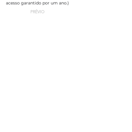
acesso garantido por um ano.)
PRÉVIO
PRÓXIMO
Department of Physics - Institute of Exact Sciences -
Federal University of Minas Gerais (UFMG)
Av. Antônio Carlos, 6627 CEP
31270-901
Belo
Horizonte/Minas Gerais – Brazil
nanocarbono@gmail.com
+5531340933