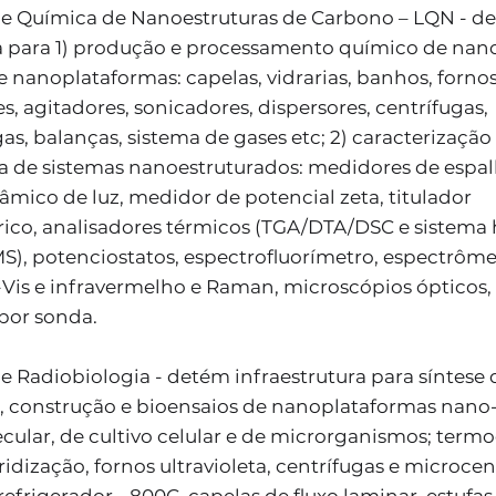
de Química de Nanoestruturas de Carbono – LQN - d
a para 1) produção e processamento químico de nano
 nanoplataformas: capelas, vidrarias, banhos, forn
es, agitadores, sonicadores, dispersores, centrífugas,
as, balanças, sistema de gases etc; 2) caracterização 
ca de sistemas nanoestruturados: medidores de esp
nâmico de luz, medidor de potencial zeta, titulador
ico, analisadores térmicos (TGA/DTA/DSC e sistema
), potenciostatos, espectrofluorímetro, espectrôme
-Vis e infravermelho e Raman, microscópios ópticos,
por sonda.
e Radiobiologia - detém infraestrutura para síntese 
 construção e bioensaios de nanoplataformas nano-b
cular, de cultivo celular e de microrganismos; termo
ridização, fornos ultravioleta, centrífugas e microcen