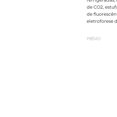
refrigeradas,
de CO2, estuf
de fluorescên
eletroforese 
PRÉVIO