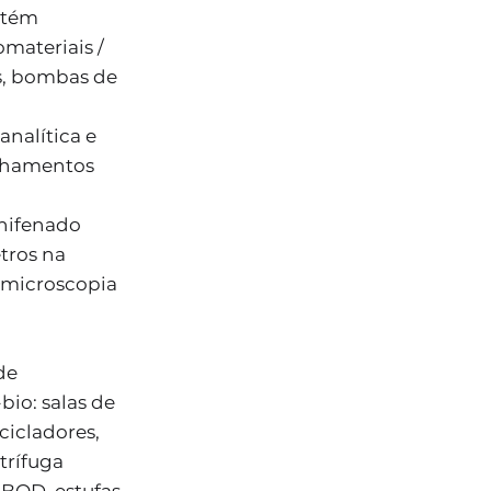
etém
materiais /
os, bombas de
analítica e
alhamentos
 hifenado
tros na
 microscopia
de
io: salas de
cicladores,
trífuga