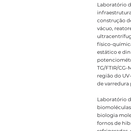
Laboratório 
infraestrutur
construção de
vácuo, reator
ultracentrífug
físico-quími
estático e di
potenciométr
TG/FTIR/CG-MS
região do UV
de varredura 
Laboratório d
biomoléculas,
biologia mole
fornos de hib