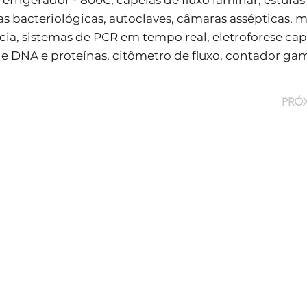
 refrigerador - 800C, capelas de fluxo laminar, estufa
as bacteriológicas, autoclaves, câmaras assépticas, 
cia, sistemas de PCR em tempo real, eletroforese capi
de DNA e proteínas, citômetro de fluxo, contador ga
PRÓ