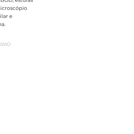
s BOD, estufas
microscópio
lar e
ma.
XIMO