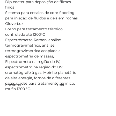
Dip-coater para deposição de filmes 
finos
Sistema para ensaios de core-flooding 
para injeção de fluidos e géis em rochas
Glove-box
Forno para tratamento térmico 
controlado até 1200°C
Espectrômetro Raman, análise 
termogravimétrica, análise 
termogravimetrica acoplada a 
espectrometria de massas, 
Espectrometo na região do IV, 
espectrômetro na região do UV, 
cromatógrafo à gas. Moinho planetário 
de alta energia, fornos de diferentes 
capacidades para tratamento térmico, 
Previous
Next
mufla 1200 °C.