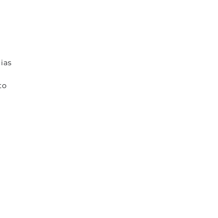
ias
to