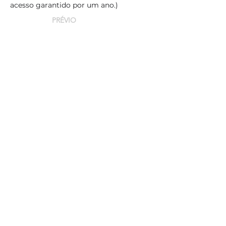
acesso garantido por um ano.)
PRÉVIO
PRÓXIMO
Departamento de Física - Instituto de Ciências Exatas -
Universidade Federal de Minas Gerais (UFMG)
Av. Antônio Carlos, 6627 CEP
31270-901
Belo
Horizonte/Minas Gerais – Brasil
nanocarbono@gmail.com
+5531340933