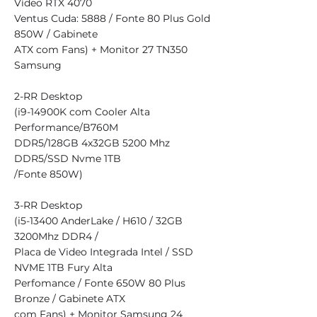
Vídeo RTX 4070
Ventus Cuda: 5888 / Fonte 80 Plus Gold
850W / Gabinete
ATX com Fans) + Monitor 27 TN350
Samsung
2-RR Desktop
(i9-14900K com Cooler Alta
Performance/B760M
DDR5/128GB 4x32GB 5200 Mhz
DDR5/SSD Nvme 1TB
/Fonte 850W)
3-RR Desktop
(i5-13400 AnderLake / H610 / 32GB
3200Mhz DDR4 /
Placa de Video Integrada Intel / SSD
NVME 1TB Fury Alta
Perfomance / Fonte 650W 80 Plus
Bronze / Gabinete ATX
com Fans) + Monitor Samsung 24