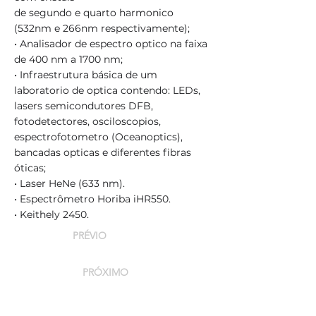
de segundo e quarto harmonico
(532nm e 266nm respectivamente);
• Analisador de espectro optico na faixa
de 400 nm a 1700 nm;
• Infraestrutura básica de um
laboratorio de optica contendo: LEDs,
lasers semicondutores DFB,
fotodetectores, osciloscopios,
espectrofotometro (Oceanoptics),
bancadas opticas e diferentes fibras
óticas;
• Laser HeNe (633 nm).
• Espectrômetro Horiba iHR550.
• Keithely 2450.
PRÉVIO
PRÓXIMO